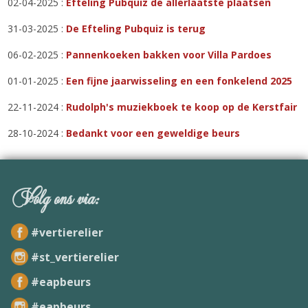
02-04-2025 :
Efteling Pubquiz de allerlaatste plaatsen
31-03-2025 :
De Efteling Pubquiz is terug
06-02-2025 :
Pannenkoeken bakken voor Villa Pardoes
01-01-2025 :
Een fijne jaarwisseling en een fonkelend 2025
22-11-2024 :
Rudolph's muziekboek te koop op de Kerstfair
28-10-2024 :
Bedankt voor een geweldige beurs
Volg ons via:
#vertierelier
#st_vertierelier
#eapbeurs
#eapbeurs