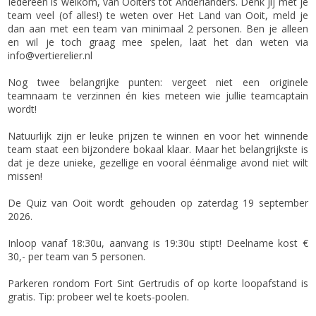
Iedereen is welkom, van Ooiters tot Anderlanders. Denk jij met je
team veel (of alles!) te weten over Het Land van Ooit, meld je
dan aan met een team van minimaal 2 personen. Ben je alleen
en wil je toch graag mee spelen, laat het dan weten via
info@vertierelier.nl
Nog twee belangrijke punten: vergeet niet een originele
teamnaam te verzinnen én kies meteen wie jullie teamcaptain
wordt!
Natuurlijk zijn er leuke prijzen te winnen en voor het winnende
team staat een bijzondere bokaal klaar. Maar het belangrijkste is
dat je deze unieke, gezellige en vooral éénmalige avond niet wilt
missen!
De Quiz van Ooit wordt gehouden op zaterdag 19 september
2026.
Inloop vanaf 18:30u, aanvang is 19:30u stipt! Deelname kost €
30,- per team van 5 personen.
Parkeren rondom Fort Sint Gertrudis of op korte loopafstand is
gratis. Tip: probeer wel te koets-poolen.