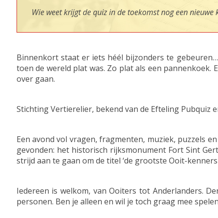
Wie weet krijgt de quiz in de toekomst nog een nieuwe k
Binnenkort staat er iets héél bijzonders te gebeuren… 
toen de wereld plat was. Zo plat als een pannenkoek. E
over gaan.
Stichting Vertierelier, bekend van de Efteling Pubquiz
Een avond vol vragen, fragmenten, muziek, puzzels en
gevonden: het historisch rijksmonument Fort Sint Ger
strijd aan te gaan om de titel ‘de grootste Ooit-kenners 
Iedereen is welkom, van Ooiters tot Anderlanders. Den
personen. Ben je alleen en wil je toch graag mee spelen,