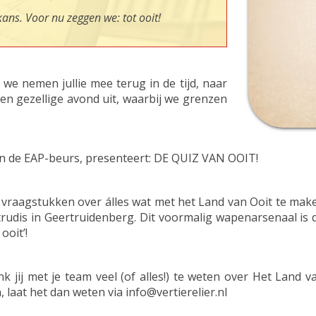
ans. Voor nu zeggen we: tot ooit!
we nemen jullie mee terug in de tijd, naar
en gezellige avond uit, waarbij we grenzen
 en de EAP-beurs, presenteert: DE QUIZ VAN OOIT!
 vraagstukken over álles wat met het Land van Ooit te make
trudis in Geertruidenberg. Dit voormalig wapenarsenaal i
ooit’!
k jij met je team veel (of alles!) te weten over Het Land
 laat het dan weten via info@vertierelier.nl