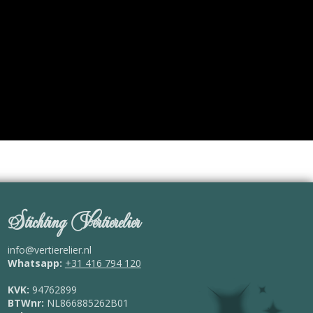
Stichting Vertierelier
info@vertierelier.nl
Whatsapp:
+31 416 794 120
KVK:
94762899
BTWnr:
NL866885262B01