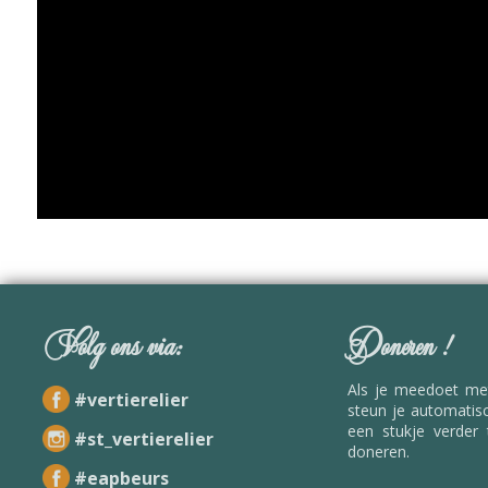
Volg ons via:
Doneren !
Als je meedoet me
#vertierelier
steun je automatisc
een stukje verder
#st_vertierelier
doneren.
#eapbeurs