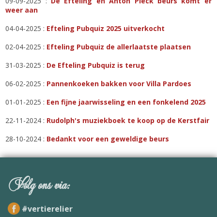
09-09-2025 :
De Efteling en Anton Pieck beurs komt er
weer aan
04-04-2025 :
Efteling Pubquiz 2025 uitverkocht
02-04-2025 :
Efteling Pubquiz de allerlaatste plaatsen
31-03-2025 :
De Efteling Pubquiz is terug
06-02-2025 :
Pannenkoeken bakken voor Villa Pardoes
01-01-2025 :
Een fijne jaarwisseling en een fonkelend 2025
22-11-2024 :
Rudolph's muziekboek te koop op de Kerstfair
28-10-2024 :
Bedankt voor een geweldige beurs
Volg ons via:
#vertierelier